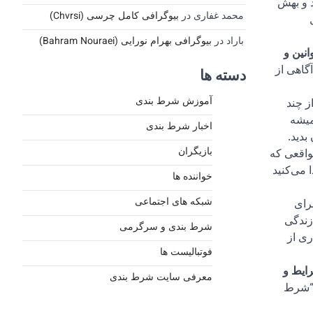
 کنید و بهش
محمد غفاری
در
بیوگرافی کامل چرسی (Chvrsi)
 از کل
باراد
در
بیوگرافی بهرام نورایی (Bahram Nouraei)
انین و
آگاهی از
دسته ها
آموزش شرط بندی
ز چند
میشه
اخبار شرط بندی
بدید.
بازیگران
واقعی که
 می‌کنید
خواننده ها
شبکه های اجتماعی
رای
زندگی
شرط بندی و سرگرمی
ری از
فوتبالیست ها
ایط و
معرفی سایت شرط بندی
 “شرط