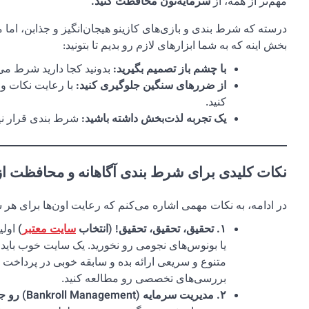
مهم‌تر از همه، از
سرمایه‌تون محافظت کنید.
درسته که شرط بندی و بازی‌های کازینو هیجان‌انگیز و جذابن، اما م
بخش اینه که به شما ابزارهای لازم رو بدیم تا بتونید:
با چشم باز تصمیم بگیرید:
بدونید کجا دارید شرط می‌
از ضررهای سنگین جلوگیری کنید:
با رعایت نکات و 
کنید.
یک تجربه لذت‌بخش داشته باشید:
شرط بندی قرار نی
نکات کلیدی برای شرط بندی آگاهانه و محافظت از
در ادامه، به نکات مهمی اشاره می‌کنم که رعایت اون‌ها برای هر
۱. تحقیق، تحقیق، تحقیق! (انتخاب
سایت معتبر
)
اولی
یا بونوس‌های نجومی رو نخورید. یک سایت خوب باید 
متنوع و سریعی ارائه بده و سابقه خوبی در پرداخت ج
بررسی‌های تخصصی رو مطالعه کنید.
۲. مدیریت سرمایه (Bankroll Management) رو جدی بگیرید.