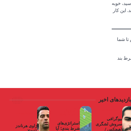
سید، خوبه
 این کار
 تا شما
رط بند
ازدیدهای اخیر
خواننده ها
آموزش
فوتبالیست
شرط بندی
ها
بیوگرافی
استراتژی‌های
سروش لشگری
ژاوی هرناندز
شرط بندی؛ آیا
(هیچکس /