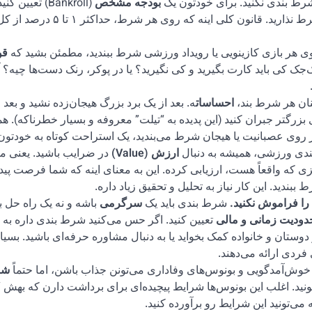
رط بندی نکنید. برای خودتون یک
بودجه مشخص
(Bankroll) تعیین
پایبند باشید. هیچ وقت تمام بودجه‌تون رو روی یک شرط نذارید. قانون کلی اینه که روی هر شرط، حداکثر ۱ تا ۵ درصد
وی هر بازی کازینویی یا رویداد ورزشی شرط ببندید، مطمئن بشید که
قو
لک‌جک کی باید کارت بگیرید و کی نگیرید؟ یا در پوکر، رنک دست‌ها چیه؟ 
نان هر شرط بند،
احساسات
ه. بعد از یک برد بزرگ هیجان‌زده نشید و بعد ا
زرگتر جبران کنید (این پدیده به “تیلت” معروفه و بسیار خطرناکه). ه
روی عصبانیت یا هیجان شرط می‌بندید، یک استراحت کوتاه به خودتون 
دی ورزشی، همیشه به دنبال
ارزش (Value)
در ضرایب باشید. یعنی م
ی که واقعاً هست، ارزیابی کرده. این به معنای اینه که شما فرصت پیدا
ندید. این کار نیاز به تحلیل و تحقیق زیاد داره.
شرط بندی باید یک
سرگرمی
باشه و نه یک راه حل ب
دودیت زمانی و مالی
تعیین کنید. اگر حس می‌کنید شرط بندی داره به 
ستان و خانواده کمک بخواید یا به دنبال مشاوره حرفه‌ای باشید. بسیا
فردی ارائه می‌دهند.
وش‌آمدگویی و بونوس‌های وفاداری می‌تونن جذاب باشن، اما حتماً
شر
ونید. اغلب این بونوس‌ها شرایط پیچیده‌ای برای برداشت دارن که بهش
‌تونید این شرایط رو برآورده کنید.