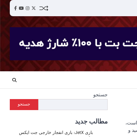
acebook
YouTube
Instagram
Twitter
جستجو
جستجو
مطالب جدید
 ماست،
ید و
بازی JetX: بازی انفجار خارجی جت ایکس