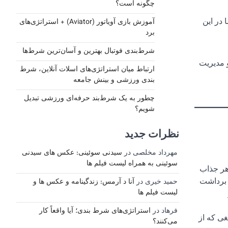
چگونه است؟
 در این
آموزش بازی آویاتور (Aviator) + استراتژی‌های
برد
شرط‌بندی فوتبال بهترین و آسان‌ترین شرط‌ها
و مدیریت
ارتباط میان استراتژی‌های اسلات آنلاین، شرط‌
بندی ورزشی و بینش جامعه
چطور به یک شرط‌بند حرفه‌ای ورزشی تبدیل
شویم؟
نظرات جدید
مهرداد مخلصی
در
سیدنی سوئینی: عکس های سیدنی
سوئینی به همراه لیست فیلم ها
هر جذاب
 برداشت
حمید خیری
در
آنا د آرمس: زندگینامه و عکس ها و
لیست فیلم ها
فرهاد
در
استراتژی‌های شرط بندی؛ آیا واقعاً کار
غی که از
می‌کنند؟