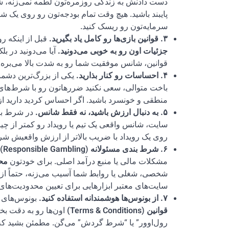
دست دادنش به زندگی روزمره‌تون لطمه نمی‌زنه، ش
سرمایه‌تون رو ریسک کنید.
۳. قوانین بازی‌ها رو کامل یاد بگیرید.
قبل از اینکه ر
جزئیات اون رو به خوبی می‌دونید.
آیا می‌دونید در ب
قوانین، شانس موفقیت شما رو به شدت بالا می‌بره.
۴. احساسات رو کنار بذارید.
یکی از بزرگ‌ترین دشم
باخت متوالی، سعی نکنید ضررهاتون رو با شرط‌های ب
منطقی و خونسرد باشید. اگر احساس کردید دارید از 
۵. به دنبال ارزش باشید، نه فقط شانس.
در شرط بن
سایت، شانس واقعی یک تیم یا رویداد رو کمتر از چیز
روی یک رویداد با ضریب بالاتر از ارزش واقعیش شرط بب
۶. شرط بندی مسئولانه (Responsible Gambling) را فراموش نکنید.
مشکلات مالی یا منبع درآمد اصلی. برای خودتون
مح
شخصی، شغلی یا روابط شما آسیب می‌زنه، حتماً از دو
سایت‌های معتبر ابزارهایی برای تعیین محدودیت‌های 
۷. از بونوس‌ها هوشمندانه استفاده کنید.
بونوس‌های خ
قوانین (Terms & Conditions)
اون‌ها رو به دقت بخ
رول‌اوور” یا “شرط گردش” می‌گن. مطمئن بشید که می