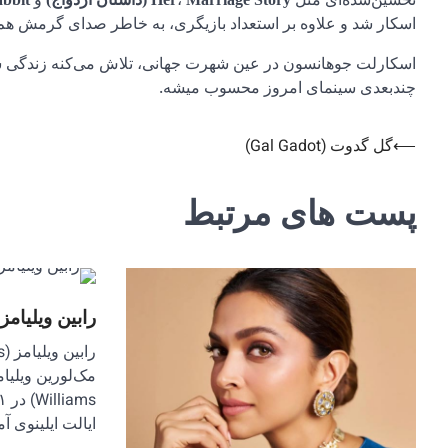
تحسین‌شده‌ای مثل
،
و
اسکار شد و علاوه بر استعداد بازیگری، به خاطر صدای گرمش هم شناخته میشه ٬ تا جایی که در انیمیشن‌ها و دوب
اسکارلت جوهانسون در عین شهرت جهانی، تلاش می‌کنه زندگی شخ
چندبعدی سینمای امروز محسوب میشه.
⟵
گل گدوت (Gal Gadot)
راهبری
نوشته
پست های مرتبط
رابین ویلیامز (bin Williams
ایالت ایلینوی آ