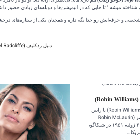
هم بازی‌های بی‌نظیری ارائه داد. او دو بار نامزد ج
له‌های زیادی حضور داشته.
صی و حرفه‌ایش رو جدا نگه داره و همچنان یکی از ستاره‌های درخش
دنیل ردکلیف (Daniel Radcliffe)
Ro)
رابین ویلیامز (Robin Williams) یا رابین
مک‌لورین ویلیامز (Robin McLaurin
Williams) در ۲۱ ژوئیه ۱۹۵۱ در شیکاگو،
مریکا…