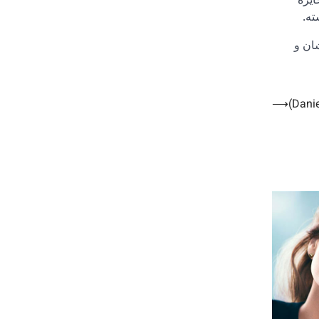
ایزه
ان و
⟶