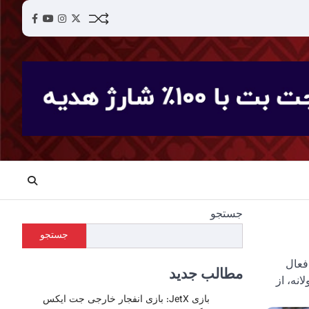
acebook
YouTube
Instagram
Twitter
جستجو
جستجو
لاین فعال
مطالب جدید
انه، از
بازی JetX: بازی انفجار خارجی جت ایکس