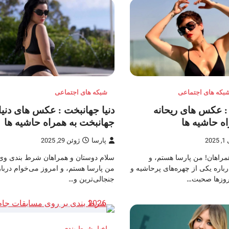
بکه های اجتماعی
شبکه های اجتماعی
 : عکس های ریحانه
دنیا جهانبخت : عکس های دنیا
اه حاشیه ها
جهانبخت به همراه حاشیه ها
20
پارسا
ژوئن 29, 2025
مراهان! من پارسا هستم، و
سلام دوستان و همراهان شرط بندی وی 
باره یکی از چهره‌های پرحاشیه و
من پارسا هستم، و امروز می‌خوام دربار
 روزها صحبت…
جنجالی‌ترین و…