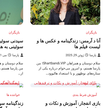
بازیگران
بازیگران
آنا د آرمس: زندگینامه و عکس ها و
سیدنی سوئی
لیست فیلم ها
سوئینی به هم
پارسا
ژوئن 29, 2025
پارسا
می 21, 2025
سلام دوستان و همراهان Shartbandi.VIP! من
سلام دوستان و ه
پارسا هستم، و امروز می‌خوام درباره یکی از
من پارسا هستم، 
ستاره‌های نوظهور و با استعداد هالیوود…
از…
آموزش شرط بندی
خواننده ها
بازی انفجار: آموزش و نکات و
زندگینامه س