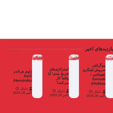
ازدیدهای اخیر
خواننده ها
آموزش
فوتبالیست
شرط بندی
ها
بیوگرافی
استراتژی‌های
سروش لشگری
ژاوی هرناندز
شرط بندی؛ آیا
(هیچکس /
(Xavi
واقعاً کار
Soroush
Hernández)
می‌کنند؟
Hichkas)
دانیال
دانیال
دانیال
اکتبر 28, 2025
اکتبر 29, 2025
اکتبر 30, 2025