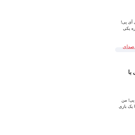
آی پی!
ره یکی
با
پی! من
 یک بازی