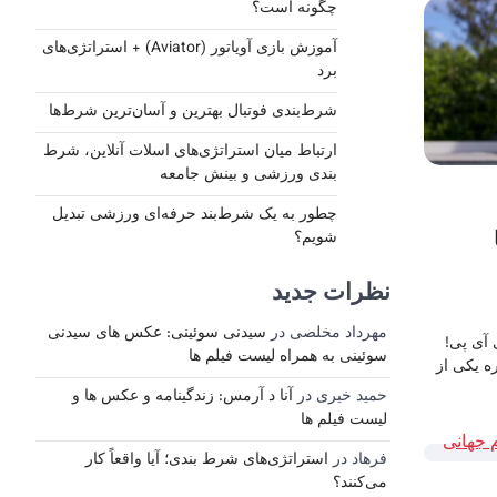
چگونه است؟
آموزش بازی آویاتور (Aviator) + استراتژی‌های
برد
شرط‌بندی فوتبال بهترین و آسان‌ترین شرط‌ها
ارتباط میان استراتژی‌های اسلات آنلاین، شرط‌
بندی ورزشی و بینش جامعه
چطور به یک شرط‌بند حرفه‌ای ورزشی تبدیل
شویم؟
نظرات جدید
مهرداد مخلصی
در
سیدنی سوئینی: عکس های سیدنی
آی پی!
سوئینی به همراه لیست فیلم ها
ه یکی از
حمید خیری
در
آنا د آرمس: زندگینامه و عکس ها و
لیست فیلم ها
فرهاد
در
استراتژی‌های شرط بندی؛ آیا واقعاً کار
می‌کنند؟