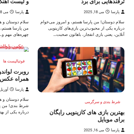
ترفندهایی برای برد
و لیست آهنگ
پارسا
می 18, 2025
پارسا
می 18, 2025
سلام دوستان! من پارسا هستم، و امروز می‌خوام
درباره یکی از محبوب‌ترین بازی‌های کازینویی
من پارسا هستم، و
آنلاین، یعنی بازی انفجار، باهاتون صحبت…
چهره‌های مهم و…
فوتبالیست ها
روبرت لواندو
همراه عکس و
پارسا
آوریل 25, 25
سلام دوستان و ه
شرط بندی و سرگرمی
شرط بندی! من پا
بهترین بازی های کازینویی رایگان
درباره یکی از به
برای موبایل
پارسا
می 16, 2025