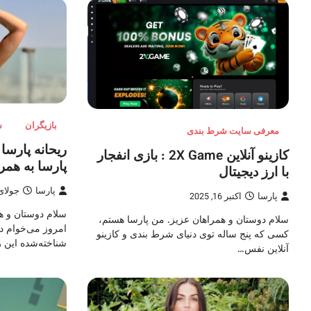
بازیگران
ش
معرفی سایت شرط بندی
ریحانه پارسا
کازینو آنلاین 2X Game : بازی انفجار
پارسا به همر
با ارز دیجیتال
پارسا
جولای 1, 25
پارسا
اکتبر 16, 2025
سلام دوستان و ه
سلام دوستان و همراهان عزیز. من پارسا هستم،
امروز می‌خوام در
کسی که پنج ساله توی دنیای شرط بندی و کازینو
شناخته‌شده این
آنلاین نفس…