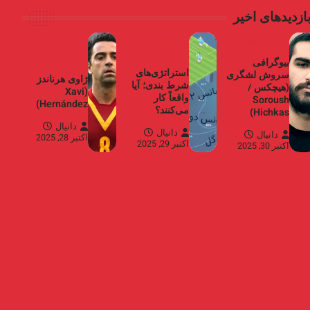
ازدیدهای اخیر
خواننده ها
آموزش
فوتبالیست
شرط بندی
ها
بیوگرافی
استراتژی‌های
سروش لشگری
ژاوی هرناندز
شرط بندی؛ آیا
(هیچکس /
(Xavi
واقعاً کار
Soroush
Hernández)
می‌کنند؟
Hichkas)
دانیال
دانیال
دانیال
اکتبر 28, 2025
اکتبر 29, 2025
اکتبر 30, 2025