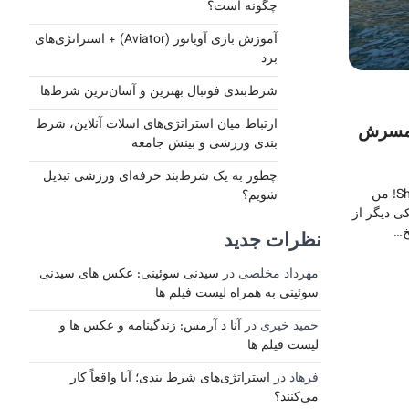
چگونه است؟
آموزش بازی آویاتور (Aviator) + استراتژی‌های
برد
شرط‌بندی فوتبال بهترین و آسان‌ترین شرط‌ها
ارتباط میان استراتژی‌های اسلات آنلاین، شرط‌
 همسرش
بندی ورزشی و بینش جامعه
چطور به یک شرط‌بند حرفه‌ای ورزشی تبدیل
سلام دوستان و همراهان Shartbandi.VIP! من
شویم؟
ی دیگر از
خ…
نظرات جدید
مهرداد مخلصی
در
سیدنی سوئینی: عکس های سیدنی
سوئینی به همراه لیست فیلم ها
حمید خیری
در
آنا د آرمس: زندگینامه و عکس ها و
لیست فیلم ها
فرهاد
در
استراتژی‌های شرط بندی؛ آیا واقعاً کار
می‌کنند؟