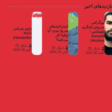
ازدیدهای اخیر
خواننده ها
آموزش
فوتبالیست
شرط بندی
ها
بیوگرافی
استراتژی‌های
سروش لشگری
ژاوی هرناندز
شرط بندی؛ آیا
(هیچکس /
(Xavi
واقعاً کار
Soroush
Hernández)
می‌کنند؟
Hichkas)
دانیال
دانیال
دانیال
اکتبر 28, 2025
اکتبر 29, 2025
اکتبر 30, 2025