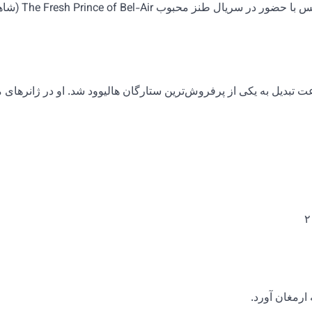
او ابتدا به‌عنوان خواننده‌ی رپ در دهه ۸۰ میلادی شناخته شد و سپس
 تبدیل به یکی از پرفروش‌ترین ستارگان هالیوود شد. او در ژانرهای 