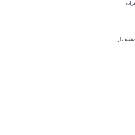
 با حضور در سریال طنز محبوب The Fresh Prince of Bel-Air (شاهزاده
مختلف از