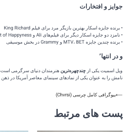
جوایز و افتخارات
• برنده جایزه اسکار بهترین بازیگر مرد برای فیلم King Richard
• نامزد دو جایزه اسکار دیگر برای فیلم‌های Ali و The Pursuit of Happyness
• برنده چندین جایزه MTV، BET و Grammy در بخش موسیقی
و در انتها٬
ویل اسمیت یکی از
چندچهره‌ترین
هنرمندان دنیای سرگرمی است؛ از 
نامش را به عنوان یکی از نمادهای سینمای معاصر آمریکا در ذهن
راهبری
⟵
بیوگرافی کامل چرسی (Chvrsi)
نوشته
پست های مرتبط