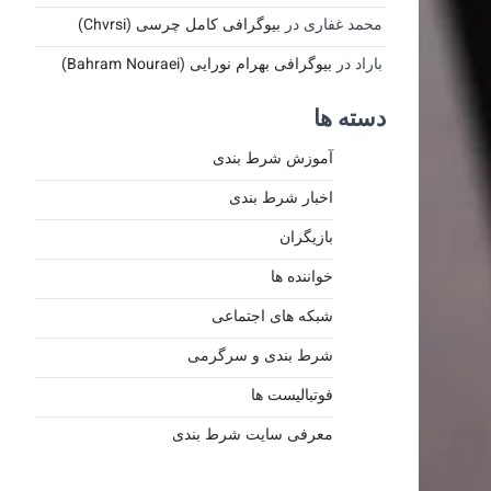
محمد غفاری
در
بیوگرافی کامل چرسی (Chvrsi)
باراد
در
بیوگرافی بهرام نورایی (Bahram Nouraei)
دسته ها
آموزش شرط بندی
اخبار شرط بندی
بازیگران
خواننده ها
شبکه های اجتماعی
شرط بندی و سرگرمی
فوتبالیست ها
معرفی سایت شرط بندی