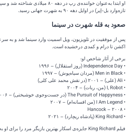
تازه‌وارد بل-اِیر) در اوایل دهه ۹۰ به شهرت جهانی رسید.
صعود به قله شهرت در سینما
پس از موفقیت در تلویزیون، ویل اسمیت وارد سینما شد و به سرعت
اکشن تا درام و کمدی درخشیده است.
برخی از آثار شاخص او:
• Independence Day (روز استقلال) – ۱۹۹۶
• Men in Black (مردان سیاه‌پوش) – ۱۹۹۷
• Ali (علی) – ۲۰۰۱ (در نقش محمد علی کلی)
• I, Robot (من، ربات) – ۲۰۰۴
• The Pursuit of Happyness (در جست‌وجوی خوشبختی) – ۲۰۰۶
• I Am Legend (من افسانه‌ام) – ۲۰۰۷
• Hancock – ۲۰۰۸
• King Richard (پادشاه ریچارد) – ۲۰۲۱
فیلم King Richard جایزه‌ی اسکار بهترین بازیگر مرد را برای او به ارمغان آورد.