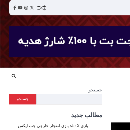
acebook
YouTube
Instagram
Twitter
جستجو
جستجو
مطالب جدید
بازی JetX: بازی انفجار خارجی جت ایکس